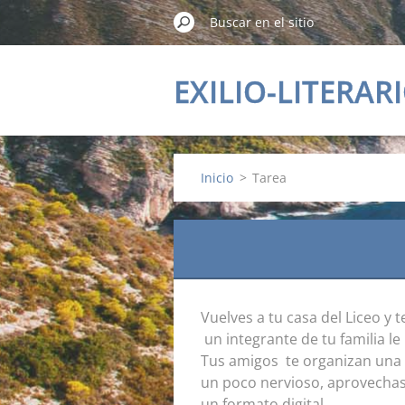
EXILIO-LITERAR
Inicio
>
Tarea
Vuelves a tu casa del Liceo y
un integrante de tu familia l
Tus amigos te organizan una 
un poco nervioso, aprovechas
un formato digital.